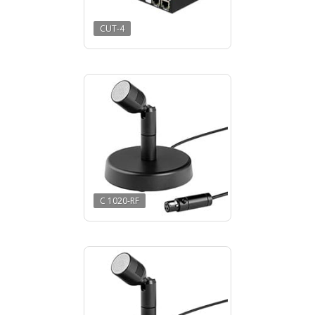
CUT-4
C 1020-RF